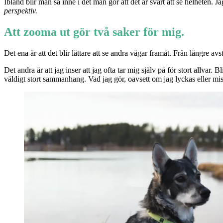
Ibland blir man så inne i det man gör att det är svårt att se helheten. J
perspektiv.
Att zooma ut gör två saker för mig.
Det ena är att det blir lättare att se andra vägar framåt. Från längre a
Det andra är att jag inser att jag ofta tar mig själv på för stort allvar. 
väldigt stort sammanhang. Vad jag gör, oavsett om jag lyckas eller miss