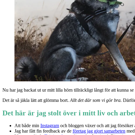
Nu har jag backat ut ur mitt lilla hörn tillräckligt långt för att kunna se
Det är så jäkla lätt att glömma bort.
Allt det där som vi gör bra.
Därför
Det här är jag stolt över i mitt liv och arbe
Att både min
Instagram
och bloggen växer och att jag försöker an
Jag har fått fin feedback av de
företag jag gjort samarbeten
med 