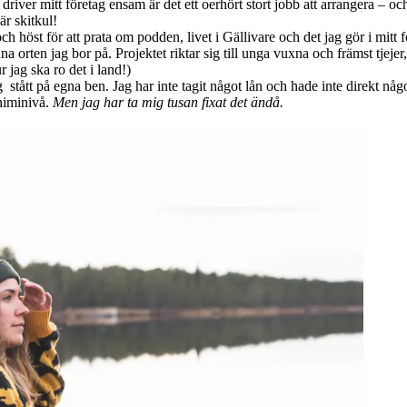
driver mitt företag ensam är det ett oerhört stort jobb att arrangera – oc
är skitkul!
ch höst för att prata om podden, livet i Gällivare och det jag gör i mitt 
orten jag bor på. Projektet riktar sig till unga vuxna och främst tjejer, 
r jag ska ro det i land!)
ag stått på egna ben. Jag har inte tagit något lån och hade inte direkt nå
niminivå.
Men jag har ta mig tusan fixat det ändå.