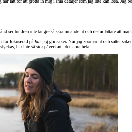
ag har lätt för att grotta in mig i små detaljer som jag inte kan lösa. Ja
vstånd ser hindren inte längre så skrämmande ut och det är lättare att man
Blir för fokuserad på
hur
jag gör saker. När jag zoomar ut och sätter saker oc
lyckas, har inte så stor påverkan i det stora hela.