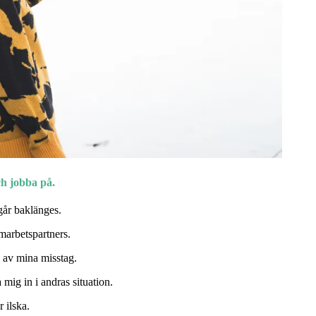
ch jobba på.
 går baklänges.
amarbetspartners.
ig av mina misstag.
a mig in i andras situation.
r ilska.