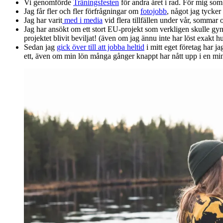
Vi genomförde
Träningsfesten
för andra året i rad. För mig som 
Jag får fler och fler förfrågningar om
fotojobb
, något jag tycker 
Jag har varit
med i media
vid flera tillfällen under vår, sommar o
Jag har ansökt om ett stort EU-projekt som verkligen skulle gynna 
projektet blivit beviljat! (även om jag ännu inte har löst exakt hu
Sedan jag
gick över till att jobba heltid
i mitt eget företag har j
ett, även om min lön många gånger knappt har nått upp i en mi