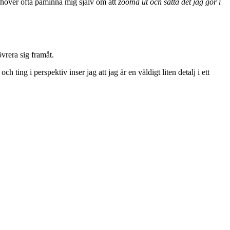
g behöver ofta påminna mig själv om att
zooma ut och sätta det jag gör i
övrera sig framåt.
h ting i perspektiv inser jag att jag är en väldigt liten detalj i ett