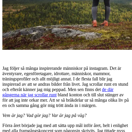
Jag följer så många inspirerande människor på instagram. Det är
äventyrare, egenföretagare, idrottare, människor, mammor,
träningsprofiler och allt möjligt annat. I de flesta fall blir jag
inspirerad av att se andras bilder från livet. Jag scrollar runt en stund
och efteråt känner jag mig peppad. Men sen finns det
de där
gångerna när jag scrollar runt
bland konton och till slut stänger av
för att jag inte orkar mer. Att se så bråkdelar ur så många olika liv på
en och samma gång gör mig trött ända in i märgen.
Vem är jag? Vad gör jag? Var är jag på väg?
Förra året började jag med att sätta upp mål inför året, helt i enlighet
med alla framgångskoncept som någonsin skrivits. Jag tittade nyss