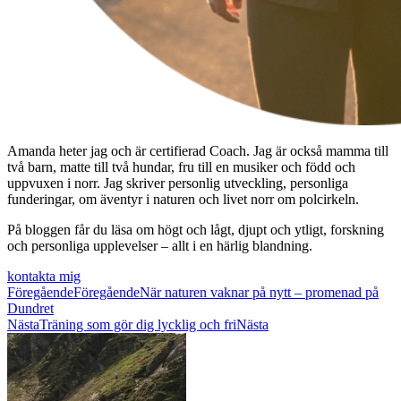
Amanda heter jag och är certifierad Coach. Jag är också mamma till
två barn, matte till två hundar, fru till en musiker och född och
uppvuxen i norr. Jag skriver personlig utveckling, personliga
funderingar, om äventyr i naturen och livet norr om polcirkeln.
På bloggen får du läsa om högt och lågt, djupt och ytligt, forskning
och personliga upplevelser – allt i en härlig blandning.
kontakta mig
Föregående
Föregående
När naturen vaknar på nytt – promenad på
Dundret
Nästa
Träning som gör dig lycklig och fri
Nästa