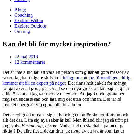
Blogg
Coaching
Explore Within
Explore Outdoor
Om mig
Kan det bli för mycket inspiration?
22 maj 2018
12 kommentarer
Det är inte alltid lätt att vara en person som gillar att göra massor av
saker. Jag har tidigare skrivit ett
inlägg om att jag förmodligen aldrig
kommer att bli en expert på någo
t. Det finns helt enkelt för många
roliga saker att göra, platser att se och nya grejer att lära sig. Jag har
alltid önskat att jag var mer av en expert. Att jag kunde grotta ner
mig i en endaste sak och lära mig det utan och innan. Det tar så
mycket energi att vilja göra allt, hela tiden.
Det är roligt att utmana sig själv och gå utanför sin komfortzon och
allt det där. Lära sig nya saker är kul. Men ibland blir jag så trött på
mig själv.
Bestäm dig, liksom.
Vad är det du ska hålla på med, på
riktigt? De allra flesta dagar drar jag nytta av att jag är som jag är