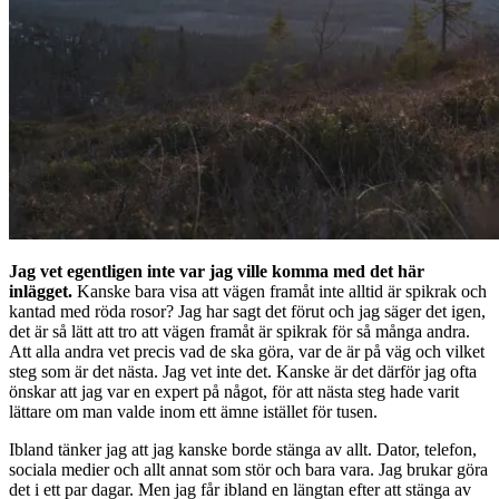
Jag vet egentligen inte var jag ville komma med det här
inlägget.
Kanske bara visa att vägen framåt inte alltid är spikrak och
kantad med röda rosor? Jag har sagt det förut och jag säger det igen,
det är så lätt att tro att vägen framåt är spikrak för så många andra.
Att alla andra vet precis vad de ska göra, var de är på väg och vilket
steg som är det nästa. Jag vet inte det. Kanske är det därför jag ofta
önskar att jag var en expert på något, för att nästa steg hade varit
lättare om man valde inom ett ämne istället för tusen.
Ibland tänker jag att jag kanske borde stänga av allt. Dator, telefon,
sociala medier och allt annat som stör och bara vara. Jag brukar göra
det i ett par dagar. Men jag får ibland en längtan efter att stänga av