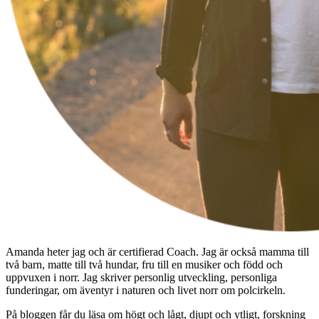
Amanda heter jag och är certifierad Coach. Jag är också mamma till
två barn, matte till två hundar, fru till en musiker och född och
uppvuxen i norr. Jag skriver personlig utveckling, personliga
funderingar, om äventyr i naturen och livet norr om polcirkeln.
På bloggen får du läsa om högt och lågt, djupt och ytligt, forskning