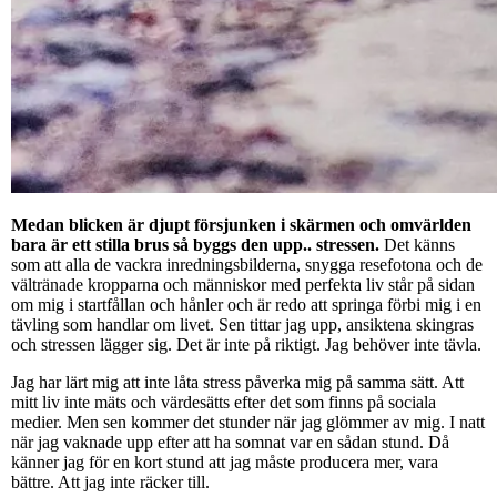
Medan blicken är djupt försjunken i skärmen och omvärlden
bara är ett stilla brus så byggs den upp.. stressen.
Det känns
som att alla de vackra inredningsbilderna, snygga resefotona och de
vältränade kropparna och människor med perfekta liv står på sidan
om mig i startfållan och hånler och är redo att springa förbi mig i en
tävling som handlar om livet. Sen tittar jag upp, ansiktena skingras
och stressen lägger sig. Det är inte på riktigt. Jag behöver inte tävla.
Jag har lärt mig att inte låta stress påverka mig på samma sätt. Att
mitt liv inte mäts och värdesätts efter det som finns på sociala
medier. Men sen kommer det stunder när jag glömmer av mig. I natt
när jag vaknade upp efter att ha somnat var en sådan stund. Då
känner jag för en kort stund att jag måste producera mer, vara
bättre. Att jag inte räcker till.