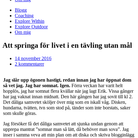
Blogg
Coaching
Explore Within
Explore Outdoor
Om mig
Att springa för livet i en tävling utan mål
14 november 2016
2 kommentarer
Jag slår upp ögonen hastigt, redan innan jag har öppnat dom
så vet jag. Jag har somnat. Igen.
Förra veckan har varit helt
hopplös, jag har somnat flera kvällar när jag lagt Erik. Vissa gånger
har jag vaknat innan midnatt. Den här gången har jag sovit till kl 2.
Det dåliga samvetet sköljer över mig som en iskall våg. Disken,
hundarna, tvätten, tvn som stod på, tänder som inte borstats, saker
som skulle göras.
Jag försöker få det dåliga samvetet att sjunka undan genom att
upprepa mantrat ”somnar man så lätt, då behöver man sova”. Jag
inser i samma veva att min plan om att diska och skriva blogginlägg