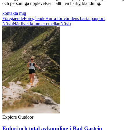
och personliga upplevelser – allt i en härlig blandning.
kontakta mig
Föregående
Föregående
Hurra för världens bästa pappor!
Nästa
När livet kommer emellan
Nästa
Explore Outdoor
Eufori och total avkoppling i Bad Gastein