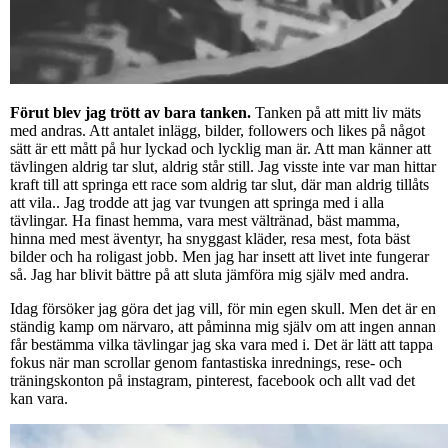
Förut blev jag trött av bara tanken.
Tanken på att mitt liv mäts
med andras. Att antalet inlägg, bilder, followers och likes på något
sätt är ett mått på hur lyckad och lycklig man är. Att man känner att
tävlingen aldrig tar slut, aldrig står still. Jag visste inte var man hittar
kraft till att springa ett race som aldrig tar slut, där man aldrig tillåts
att vila.. Jag trodde att jag var tvungen att springa med i alla
tävlingar. Ha finast hemma, vara mest vältränad, bäst mamma,
hinna med mest äventyr, ha snyggast kläder, resa mest, fota bäst
bilder och ha roligast jobb. Men jag har insett att livet inte fungerar
så. Jag har blivit bättre på att sluta jämföra mig själv med andra.
Idag försöker jag göra det jag vill, för min egen skull. Men det är en
ständig kamp om närvaro, att påminna mig själv om att ingen annan
får bestämma vilka tävlingar jag ska vara med i. Det är lätt att tappa
fokus när man scrollar genom fantastiska inrednings, rese- och
träningskonton på instagram, pinterest, facebook och allt vad det
kan vara.