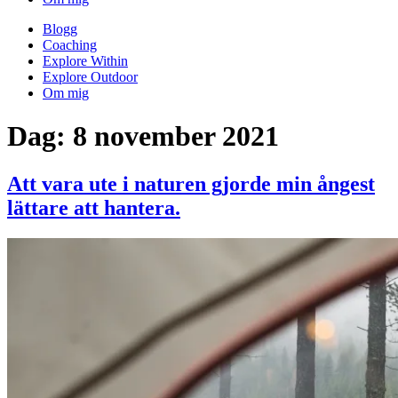
Blogg
Coaching
Explore Within
Explore Outdoor
Om mig
Dag:
8 november 2021
Att vara ute i naturen gjorde min ångest
lättare att hantera.